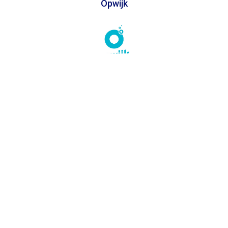
Opwijk
In samenwerking met
Toegankelijkheidsverklaring
Privacy
Algemene voorwaarden